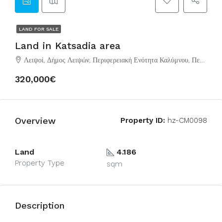
LAND FOR SALE
Land in Katsadia area
Λειψοί, Δήμος Λειψών, Περιφερειακή Ενότητα Καλύμνου, Περιφέρεια Νοτίου Αιγαίου, Αποκεντρωμένη Διοίκηση Αιγαίου, Ελλάδα
320,000€
Overview
Property ID:
hz-CM0098
Land
4.186
Property Type
sqm
Description