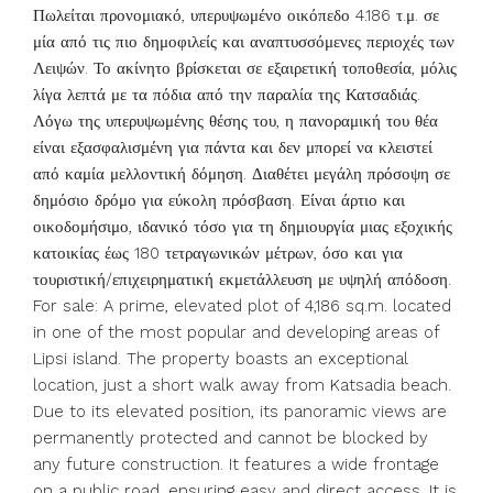
Πωλείται προνομιακό, υπερυψωμένο οικόπεδο 4.186 τ.μ. σε
μία από τις πιο δημοφιλείς και αναπτυσσόμενες περιοχές των
Λειψών. Το ακίνητο βρίσκεται σε εξαιρετική τοποθεσία, μόλις
λίγα λεπτά με τα πόδια από την παραλία της Κατσαδιάς.
Λόγω της υπερυψωμένης θέσης του, η πανοραμική του θέα
είναι εξασφαλισμένη για πάντα και δεν μπορεί να κλειστεί
από καμία μελλοντική δόμηση. Διαθέτει μεγάλη πρόσοψη σε
δημόσιο δρόμο για εύκολη πρόσβαση. Είναι άρτιο και
οικοδομήσιμο, ιδανικό τόσο για τη δημιουργία μιας εξοχικής
κατοικίας έως 180 τετραγωνικών μέτρων, όσο και για
τουριστική/επιχειρηματική εκμετάλλευση με υψηλή απόδοση.
For sale: A prime, elevated plot of 4,186 sq.m. located
in one of the most popular and developing areas of
Lipsi island. The property boasts an exceptional
location, just a short walk away from Katsadia beach.
Due to its elevated position, its panoramic views are
permanently protected and cannot be blocked by
any future construction. It features a wide frontage
on a public road, ensuring easy and direct access. It is