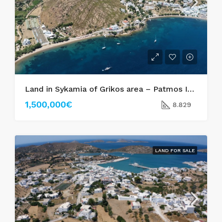
Land in Sykamia of Grikos area – Patmos Island
1,500,000€
8.829
LAND FOR SALE