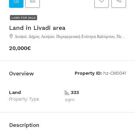
LAND FOR SALE
Land in Livadi area
Λειψοί, Δήμος Λειψών, Περιφερειακή Ενότητα Καλύμνου, Περιφέρεια Νοτίου Αιγαίου, Αποκεντρωμένη Διοίκηση Αιγαίου, 850 01, Ελλάδα
20,000€
Overview
Property ID:
hz-CM0041
Land
333
Property Type
sqm
Description