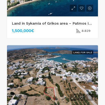
Land in Sykamia of Grikos area – Patmos Island
1,500,000€
8.829
LAND FOR SALE