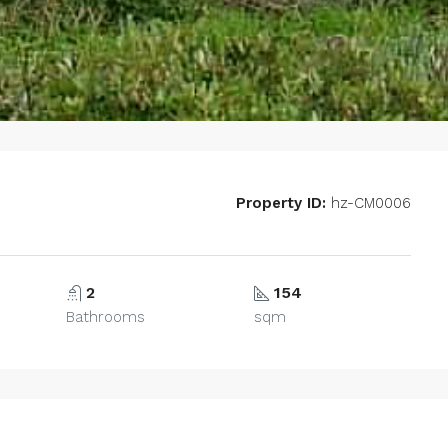
Property ID:
hz-CM0006
2
154
Bathrooms
sqm