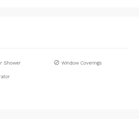
r Shower
Window Coverings
rator
r