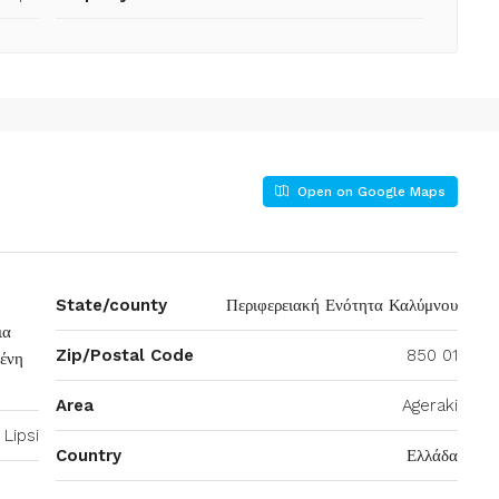
Open on Google Maps
State/county
Περιφερειακή Ενότητα Καλύμνου
ια
Zip/Postal Code
850 01
ένη
Area
Ageraki
Lipsi
Country
Ελλάδα