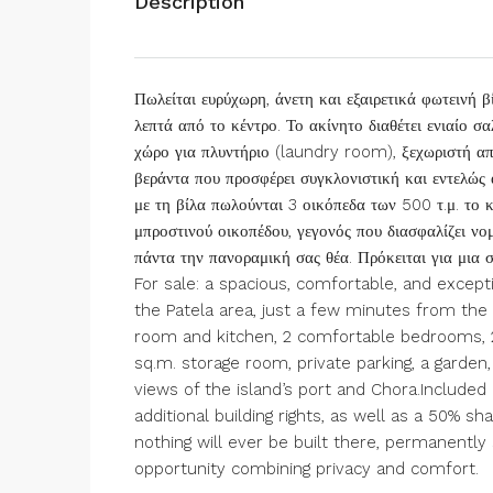
Description
Πωλείται ευρύχωρη, άνετη και εξαιρετικά φωτεινή β
λεπτά από το κέντρο. Το ακίνητο διαθέτει ενιαίο σ
χώρο για πλυντήριο (laundry room), ξεχωριστή απο
βεράντα που προσφέρει συγκλονιστική και εντελώς 
με τη βίλα πωλούνται 3 οικόπεδα των 500 τ.μ. το 
μπροστινού οικοπέδου, γεγονός που διασφαλίζει νομ
πάντα την πανοραμική σας θέα. Πρόκειται για μια σ
For sale: a spacious, comfortable, and exceptio
the Patela area, just a few minutes from the
room and kitchen, 2 comfortable bedrooms, 
sq.m. storage room, private parking, a garden
views of the island’s port and Chora.Included 
additional building rights, as well as a 50% sha
nothing will ever be built there, permanently
opportunity combining privacy and comfort.