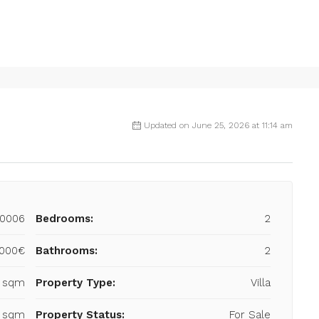
Updated on June 25, 2026 at 11:14 am
0006
Bedrooms:
2
,000€
Bathrooms:
2
4 sqm
Property Type:
Villa
5 sqm
Property Status:
For Sale