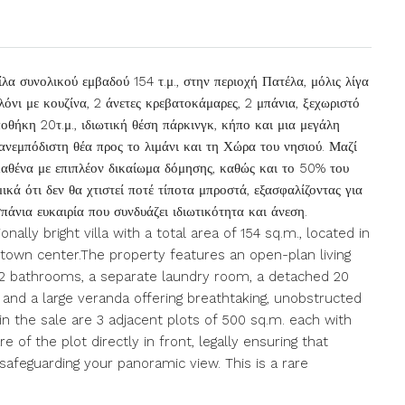
ίλα συνολικού εμβαδού 154 τ.μ., στην περιοχή Πατέλα, μόλις λίγα
αλόνι με κουζίνα, 2 άνετες κρεβατοκάμαρες, 2 μπάνια, ξεχωριστό
θήκη 20τ.μ., ιδιωτική θέση πάρκινγκ, κήπο και μια μεγάλη
ανεμπόδιστη θέα προς το λιμάνι και τη Χώρα του νησιού. Μαζί
καθένα με επιπλέον δικαίωμα δόμησης, καθώς και το 50% του
ικά ότι δεν θα χτιστεί ποτέ τίποτα μπροστά, εξασφαλίζοντας για
πάνια ευκαιρία που συνδυάζει ιδιωτικότητα και άνεση.
nally bright villa with a total area of 154 sq.m., located in
 town center.The property features an open-plan living
2 bathrooms, a separate laundry room, a detached 20
, and a large veranda offering breathtaking, unobstructed
in the sale are 3 adjacent plots of 500 sq.m. each with
re of the plot directly in front, legally ensuring that
 safeguarding your panoramic view. This is a rare