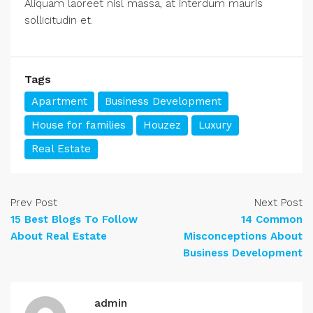
Aliquam laoreet nisl massa, at interdum mauris
sollicitudin et.
Tags
Apartment
Business Development
House for families
Houzez
Luxury
Real Estate
Prev Post
Next Post
15 Best Blogs To Follow
14 Common
About Real Estate
Misconceptions About
Business Development
admin